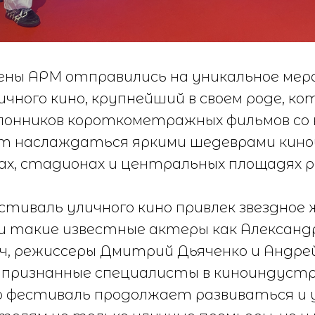
лены АРМ отправились на уникальное ме
чного кино, крупнейший в своем роде, к
онников короткометражных фильмов со в
т наслаждаться яркими шедеврами кино
ах, стадионах и центральных площадях р
естиваль уличного кино привлек звездное 
и такие известные актеры как Александ
, режиссеры Дмитрий Дьяченко и Андрей
 признанные специалисты в киноиндустр
о фестиваль продолжает развиваться и 