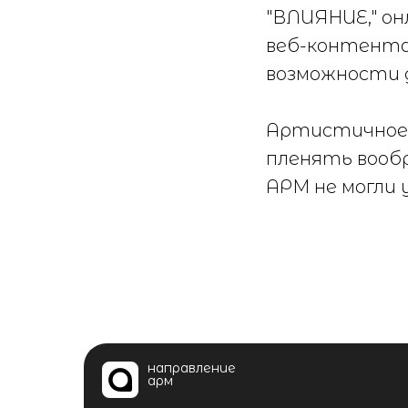
"ВЛИЯНИЕ," о
веб-контента
возможности д
Артистичное 
пленять вообр
АРМ не могли
направление
арм