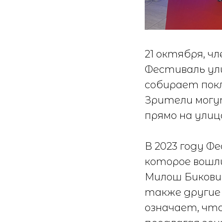
21 октября, ч
Фестиваль ули
собирает покл
Зрители могу
прямо на улиц
В 2023 году Ф
которое вошл
Милош Бикович
также другие
означает, чт