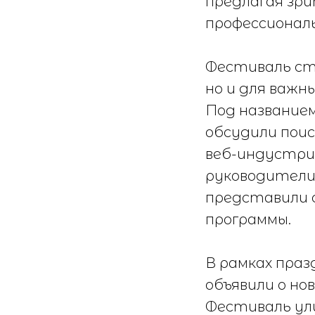
предлагая зри
профессиональ
Фестиваль ст
но и для важн
Под названием
обсудили поис
веб-индустрии
руководители 
представили 
программы.
В рамках праз
объявили о но
Фестиваль ул