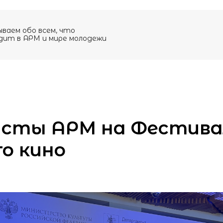
ываем обо всем, что
дит в АРМ и мире молодежи
сты АРМ на Фестива
о кино