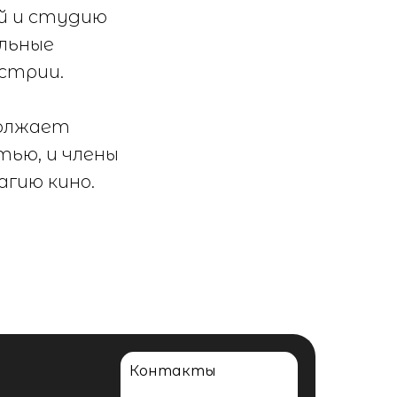
й и студию
льные
устрии.
должает
тью, и члены
гию кино.
Контакты