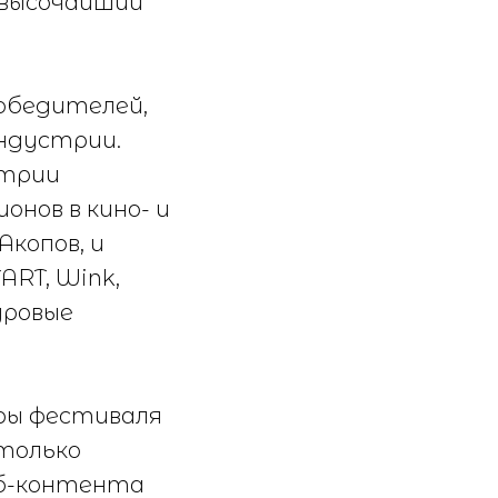
 высочайший
обедителей,
индустрии.
стрии
онов в кино- и
Акопов, и
ART, Wink,
дровые
оры фестиваля
 только
еб-контента