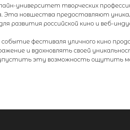
нлайн-университет творческих професси
. Эта новшества предоставляют уника
ля развития российской кино и веб-инд
событие фестиваля уличного кино про
ажение и вдохновлять своей уникальнос
 упустить эту возможность ощутить ма