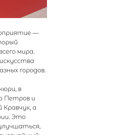
роприятие —
оторый
сего мира.
искусства
азных городов.
жюри, в
р Петров и
 Кравчук, а
ии. Это
улучшаться,