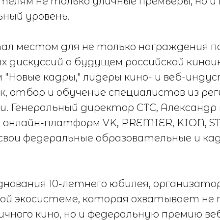
телям не только уличные премьеры, но и
ный уровень.
ал местом для не только награждения п
ых дискуссий о будущем российской кино
 "Новые кадры," лидеры кино- и веб-инду
к, отбор и обучение специалистов из реги
. Генеральный директор СТС, Александр 
онлайн-платформ VK, PREMIER, KION, ST
свои федеральные образовательные и ка
днования 10-летнего юбилея, организат
вой экосистеме, которая охватывает не
ичного кино, но и федеральную премию в